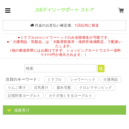
代金のお支払い確定後、
5日以内に発送
●ミラブルzeroシャワーヘッドのみ全国発送が可能です。
●「介護用品・乳製品」は「大阪府箕面市・池田市地域限定」で配達い
たします。
（他の都道府県にはお届けできず、ショッピングカートでエラー送料
9,999円が表示されます。）
注目のキーワード：
ミラブル
シャワーヘッド
介護用品
りんご青汁
豆乳青汁
森永宅配
クロレラサンビッグ
記憶対策ヨーグルト
カラダ強くするヨーグルト
遠藤青汁