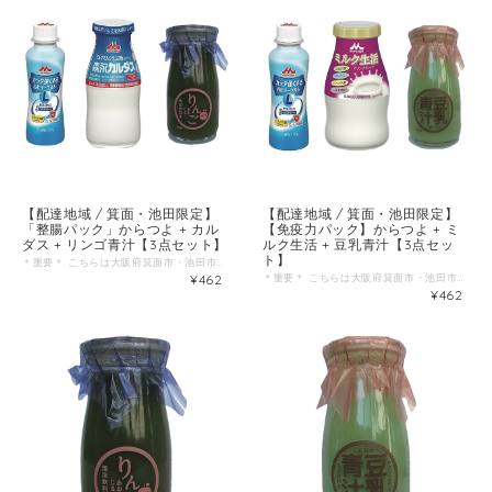
【配達地域 / 箕面・池田限定】
【配達地域 / 箕面・池田限定】
「整腸パック」からつよ + カル
【免疫力パック】からつよ + ミ
ダス + リンゴ青汁【3点セット】
ルク生活 + 豆乳青汁【3点セッ
ト】
＊重要＊ こちらは大阪府箕面市・池田市の方のみご注文可能な商品です。 (お届け先も箕面市・池田市に限ります。) 整腸をテーマにセレクトした、当店おすすめの組み合わせです。 下記の3点をセットでお届けします！ 「森永乳業 / カラダ強くするのむヨーグルト100g」 手洗い、うがい、カラダ強くする。 ラクトフェリン、ビフィズス菌BB536、シールド乳酸菌を贅沢に配合。3つのサポートであなたを守る！香料、安定剤、人工甘味料不使用で、ミルク由来のコクのあるおいしさをお届けします。 この商品は宅配専用商品です。 内容量・・・100g 保存方法・・・要冷蔵(10℃以下) 賞味期限・・・19日間 ※賞味期限はキャップ側面に記載されています （西暦の下２桁と月日４桁の順となります） 原材料名・・・乳製品(国内製造)、砂糖、乳酸菌（殺菌）／ラクトフェリン（乳由来）、酸味料 アレルゲン・・・乳成分 「森永乳業 / 森永カルダス180ml」 カルシウム、ビフィズス菌、鉄分、ビタミンＤが１本で効率よく補える特定保健用食品。乳脂肪分を約４３％カットしながらも、濃くて美味しい人気の商品です。 この商品は宅配専用商品です。 内容量・・・180ml 保存方法・・・要冷蔵(10℃以下) 賞味期限・・・12日間 原材料名・・・生乳（国産）、乳製品、乳たんぱく質、ミルクカルシウム／セルロース、ｐＨ調整剤、クエン酸鉄Na、V.D アレルゲン・・・乳成分 「遠藤青汁 / りんご青汁(生)90ml」 見た目をよくするための添加物は入っていません。自然のままに、このりんご青汁を味わってください。 ほどよいりんごの風味がとても飲みやすい1本です。 ※りんごの酸により、色は変色しますが、味はすっきり飲めるりんご味の青汁です。 内容量・・・90ml
¥462
＊重要＊ こちらは大阪府箕面市・池田市の方のみご注文可能な商品です。 (お届け先も箕面市・池田市に限ります。) 免疫力をテーマにセレクトした、当店おすすめの組み合わせです。 下記の3点をセットでお届けします！ 「森永乳業 / カラダ強くするのむヨーグルト100g」 手洗い、うがい、カラダ強くする。 ラクトフェリン、ビフィズス菌BB536、シールド乳酸菌を贅沢に配合。3つのサポートであなたを守る！香料、安定剤、人工甘味料不使用で、ミルク由来のコクのあるおいしさをお届けします。 この商品は宅配専用商品です。 内容量・・・100g 保存方法・・・要冷蔵(10℃以下) 賞味期限・・・19日間 ※賞味期限はキャップ側面に記載されています （西暦の下２桁と月日４桁の順となります） 原材料名・・・乳製品(国内製造)、砂糖、乳酸菌（殺菌）／ラクトフェリン（乳由来）、酸味料 アレルゲン・・・乳成分 「森永乳業 / ミルク生活ドリンクタイプ115ml」 バランスのよい栄養がまとめて摂れるミルクタイプの宅配専用商品です。 内容量・・・115ml 保存方法・・・要冷蔵(10℃以下) 賞味期限・・・13 日間 原材料名・・・乳製品(国内製造又はオーストラリア製造又はその他)、食物繊維（難消化性デキストリン）、乳酸菌（殺菌）／ラクトフェリン、Ｖ．Ｃ、ピロリン酸鉄、ナイアシン、Ｖ．Ｅ、パントテン酸Ｃａ、酸味料、Ｖ．Ｂ１、Ｖ．Ｂ２、Ｖ．Ｂ６、Ｖ．Ａ、葉酸、Ｖ．Ｄ、Ｖ．Ｂ１２ アレルゲン・・・乳成分 「遠藤青汁 / 豆乳青汁(生)90ml」 野菜の王様ケールを原料にした遠藤青汁に､母乳に多く含まれるガラクトオリゴ糖と豆乳を､独自製法でブレンドしました｡ 安心の非遺伝子組み換え大豆を使用。 内容量・・・90ml
¥462