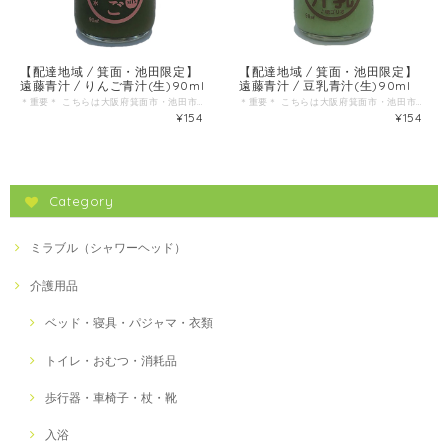
【配達地域 / 箕面・池田限定】
【配達地域 / 箕面・池田限定】
遠藤青汁 / りんご青汁(生)90ml
遠藤青汁 / 豆乳青汁(生)90ml
＊重要＊ こちらは大阪府箕面市・池田市の方のみご注文可能な商品です。 (お届け先も箕面市・池田市に限ります。) 見た目をよくするための添加物は入っていません。自然のままに、このりんご青汁を味わってください。 ほどよいりんごの風味がとても飲みやすい1本です。 ※りんごの酸により、色は変色しますが、味はすっきり飲めるりんご味の青汁です。 内容量・・・90ml
＊重要＊ こちらは大阪府箕面市・池田市の方のみご注文可能な商品です。 (お届け先も箕面市・池田市に限ります。) 野菜の王様ケールを原料にした遠藤青汁に､母乳に多く含まれるガラクトオリゴ糖と豆乳を､独自製法でブレンドしました｡ 安心の非遺伝子組み換え大豆を使用。 内容量・・・90ml
¥154
¥154
Category
ミラブル（シャワーヘッド）
介護用品
ベッド・寝具・パジャマ・衣類
トイレ・おむつ・消耗品
歩行器・車椅子・杖・靴
入浴