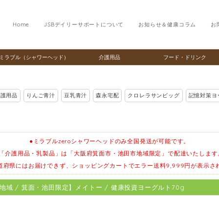
Home
JSBデイリーサポートについて
お知らせ＆健康コラム
お
ミラブル（シャワーヘッド）
介護用品
フード・ドリンク
介護用品
りんご青汁
豆乳青汁
森永宅配
クロレラサンビッグ
記憶対策ヨ
●ミラブルzeroシャワーヘッドのみ全国発送が可能です。
●「介護用品・乳製品」は「大阪府箕面市・池田市地域限定」で配達いたします
道府県にはお届けできず、ショッピングカートでエラー送料9,999円が表示さ
地域 / 箕面・池田限定】メイトー / 健康投資ヨーグルト70g