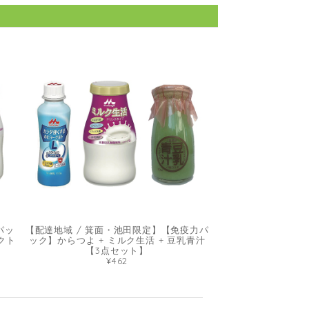
パッ
【配達地域 / 箕面・池田限定】【免疫力パ
クト
ック】からつよ + ミルク生活 + 豆乳青汁
【3点セット】
¥462