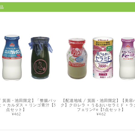
品
/ 箕面・池田限定】「整腸パッ
【配達地域 / 箕面・池田限定】【美容
 + カルダス + リンゴ青汁【3
ク】クロレラ + うるおいセラミド + ラ
点セット】
フェリンFe【3点セット】
¥462
¥462