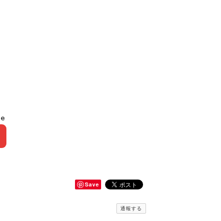
le
Save
通報する