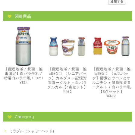
通報する
関連商品
【配達地域 / 箕面・池
【配達地域 / 箕面・池
【配達地域 / 箕面・池
田限定】白バラ牛乳 /
田限定】【シニアパッ
田限定】【元気パッ
特選白バラ牛乳 180ml
ク】カルダス + 記憶対
ク】酵素とウコンとオ
¥154
策ヨーグルト + 白バラ
ルニチン + 健康投資ヨ
グルカル【3点セット】
ーグルト + 白バラ牛乳
¥462
【3点セット】
¥462
Category
ミラブル（シャワーヘッド）