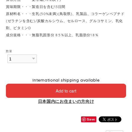
賞味期限・・・製造日を含む13日間
原材料名・・・生乳(50%未満)(鳥取県)、乳製品、コラーゲンペプチド
(ゼラチンを含む)/炭酸カルシウム、セルロース、グルコサミン、乳化
剤、ビタミンD
成分規格・・・無脂乳固形分 8.5％以上、乳脂肪分1.8％
数量
International shipping available
Add to cart
日本国内にお住まいの方向け
Save