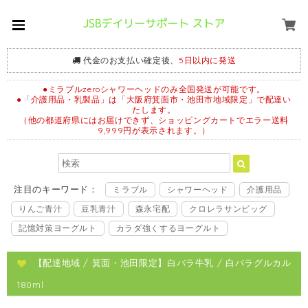
代金のお支払い確定後、
5日以内に発送
●ミラブルzeroシャワーヘッドのみ全国発送が可能です。
●「介護用品・乳製品」は「大阪府箕面市・池田市地域限定」で配達い
たします。
（他の都道府県にはお届けできず、ショッピングカートでエラー送料
9,999円が表示されます。）
注目のキーワード：
ミラブル
シャワーヘッド
介護用品
りんご青汁
豆乳青汁
森永宅配
クロレラサンビッグ
記憶対策ヨーグルト
カラダ強くするヨーグルト
【配達地域 / 箕面・池田限定】白バラ牛乳 / 白バラグルカル
180ml