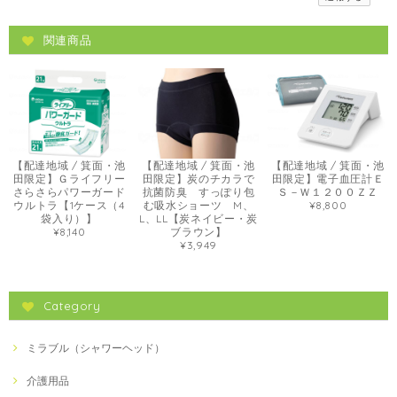
関連商品
【配達地域 / 箕面・池
【配達地域 / 箕面・池
【配達地域 / 箕面・池
田限定】Ｇライフリー
田限定】炭のチカラで
田限定】電子血圧計Ｅ
さらさらパワーガード
抗菌防臭 すっぽり包
Ｓ－Ｗ１２００ＺＺ
ウルトラ【1ケース（4
む吸水ショーツ M、
¥8,800
袋入り）】
L、LL【炭ネイビー・炭
¥8,140
ブラウン】
¥3,949
Category
ミラブル（シャワーヘッド）
介護用品