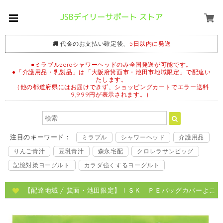
代金のお支払い確定後、
5日以内に発送
●ミラブルzeroシャワーヘッドのみ全国発送が可能です。
●「介護用品・乳製品」は「大阪府箕面市・池田市地域限定」で配達い
たします。
（他の都道府県にはお届けできず、ショッピングカートでエラー送料
9,999円が表示されます。）
注目のキーワード：
ミラブル
シャワーヘッド
介護用品
りんご青汁
豆乳青汁
森永宅配
クロレラサンビッグ
記憶対策ヨーグルト
カラダ強くするヨーグルト
【配達地域 / 箕面・池田限定】ＩＳＫ ＰＥバッグカバーよこ