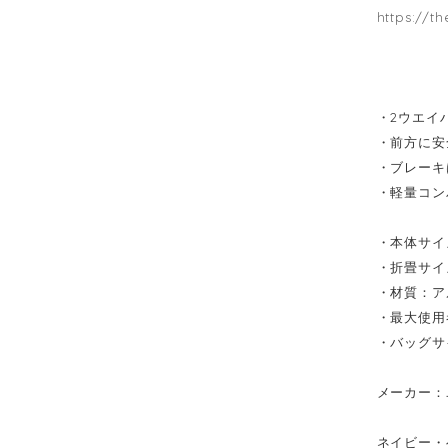
https://t
・2ウエイ
・前方に安
・ブレーキ
・軽量コン
・本体サイズ
・折畳サイズ
・材質：ア
・最大使用
・バッグサイ
メーカー：
ネイビー・