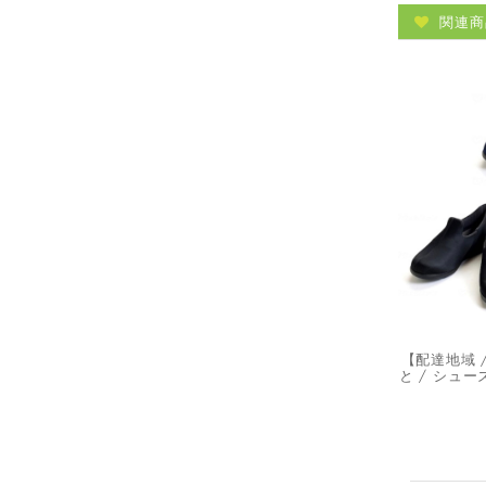
関連商
【配達地域 
と / シュ