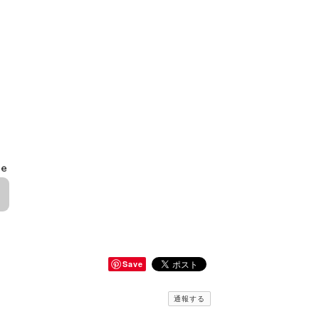
le
Save
通報する