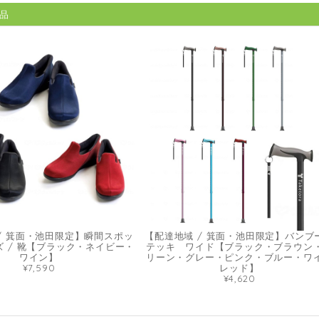
品
/ 箕面・池田限定】瞬間スポッ
【配達地域 / 箕面・池田限定】バンブ
ーズ / 靴【ブラック・ネイビー・
テッキ ワイド【ブラック・ブラウン
ワイン】
リーン・グレー・ピンク・ブルー・ワ
¥7,590
レッド】
¥4,620