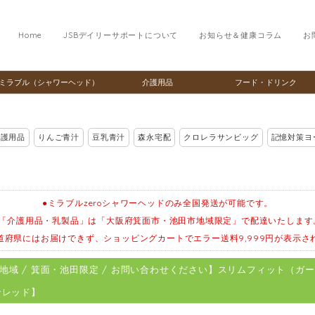
Home
JSBデイリーサポートについて
お知らせ＆健康コラム
お
ミラブル（シャワーヘッド）
介護用品
フード・ドリンク
介護用品
りんご青汁
豆乳青汁
森永宅配
クロレラサンビッグ
記憶対策ヨ
●ミラブルzeroシャワーヘッドのみ全国発送が可能です。
●「介護用品・乳製品」は「大阪府箕面市・池田市地域限定」で配達いたします
道府県にはお届けできず、ショッピングカートでエラー送料9,999円が表示さ
地域 / 箕面・池田限定 / お問い合わせください】スリムフィット（
ンレッド】