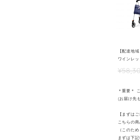
【配達地域
ワインレッ
¥58,3
＊重要＊ 
(お届け先
【まずはご
こちらの商
（このため
まずは下記