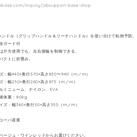
hebase.com/inquiry/jsbsupport-base-shop
ハンドル（グリップハンドル＆リーチハンドル）を使い分けて転倒予防。
全ガード付
は片方使用でも、左右後輪を制御できる。
パクトに折畳み。
：幅440×奥行570×高さ830〜940（m／m）
：幅250×奥行260×高さ875（m／m）
ルミニューム、ナイロン、EVA
者体重：80kg
ズ：幅360×奥行50×高さ350（m／m）
ユーバ産業
ベージュ・ワインレッドからお選びください。