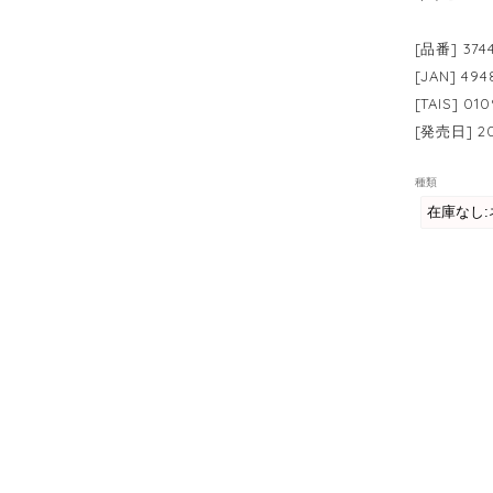
[品番] 374
[JAN] 494
[TAIS] 01
[発売日] 
種類