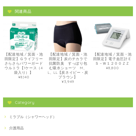
関連商品
【配達地域 / 箕面・池
【配達地域 / 箕面・池
【配達地域 / 箕面・池
田限定】Ｇライフリー
田限定】炭のチカラで
田限定】電子血圧計Ｅ
さらさらパワーガード
抗菌防臭 すっぽり包
Ｓ－Ｗ１２００ＺＺ
ウルトラ【1ケース（4
む吸水ショーツ M、
¥8,800
袋入り）】
L、LL【炭ネイビー・炭
¥8,140
ブラウン】
¥3,949
Category
ミラブル（シャワーヘッド）
介護用品