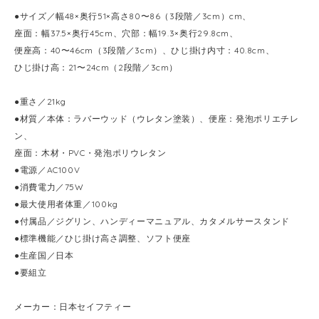
●サイズ／幅48×奥行51×高さ80〜86（3段階／3cm）cm、
座面：幅37.5×奥行45cm、穴部：幅19.3×奥行29.8cm、
便座高：40〜46cm（3段階／3cm）、ひじ掛け内寸：40.8cm、
ひじ掛け高：21〜24cm（2段階／3cm）
●重さ／21kg
●材質／本体：ラバーウッド（ウレタン塗装）、便座：発泡ポリエチレ
ン、
座面：木材・PVC・発泡ポリウレタン
●電源／AC100V
●消費電力／75W
●最大使用者体重／100kg
●付属品／ジグリン、ハンディーマニュアル、カタメルサースタンド
●標準機能／ひじ掛け高さ調整、ソフト便座
●生産国／日本
●要組立
メーカー：日本セイフティー