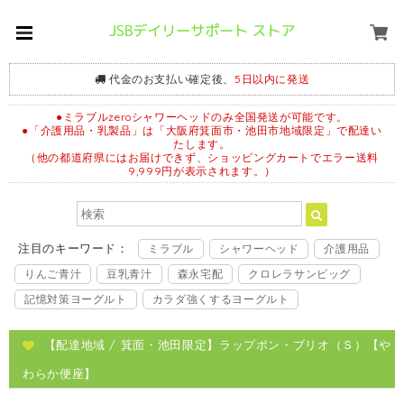
代金のお支払い確定後、
5日以内に発送
●ミラブルzeroシャワーヘッドのみ全国発送が可能です。
●「介護用品・乳製品」は「大阪府箕面市・池田市地域限定」で配達い
たします。
（他の都道府県にはお届けできず、ショッピングカートでエラー送料
9,999円が表示されます。）
注目のキーワード：
ミラブル
シャワーヘッド
介護用品
りんご青汁
豆乳青汁
森永宅配
クロレラサンビッグ
記憶対策ヨーグルト
カラダ強くするヨーグルト
【配達地域 / 箕面・池田限定】ラップポン・ブリオ（Ｓ）【や
わらか便座】