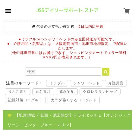
代金のお支払い確定後、
5日以内に発送
●ミラブルzeroシャワーヘッドのみ全国発送が可能です。
●「介護用品・乳製品」は「大阪府箕面市・池田市地域限定」で配達い
たします。
（他の都道府県にはお届けできず、ショッピングカートでエラー送料
9,999円が表示されます。）
注目のキーワード：
ミラブル
シャワーヘッド
介護用品
りんご青汁
豆乳青汁
森永宅配
クロレラサンビッグ
記憶対策ヨーグルト
カラダ強くするヨーグルト
【配達地域 / 箕面・池田限定】トライタッチＬ【オレンジ・グ
リーン・ピンク・ブルー・マリン】