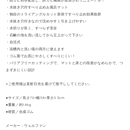
・防カビ剤を配合し、防カビ機能が追加されリニューアル！
・水抜き穴付すべり止めお風呂マット
・独自のトライアングルカット形状ですべり止め効果抜群
・水抜き穴付きなので沈めやすく引き上げやすい
・水切りが良く、すべらず安全
・石鹸の泡を洗い流してから立上がって下さい
・自沈式
・浴槽内と洗い場の両方に使えます
・ゴム製でお尻にやさしくすべりにくい！
・バリアフリーカッティングで、マットと床との段差がなめらかで、つ
まずきにくい設計
○ご使用後は直射日光を避けて陰干ししてください。
●サイズ／長さ70×幅38×厚さ0.3cm
●重量／約1.4kg
●材質／合成ゴム
メーカー：ウェルファン