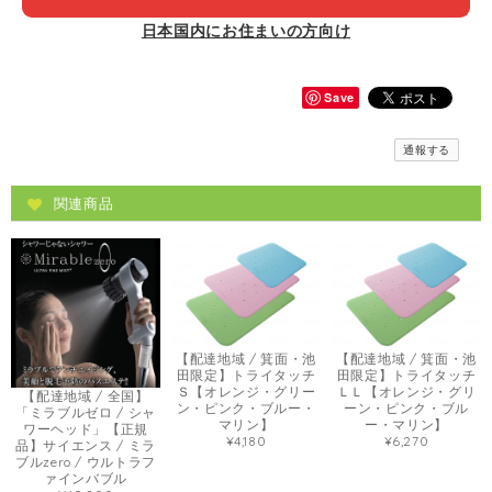
日本国内にお住まいの方向け
Save
通報する
関連商品
【配達地域 / 箕面・池
【配達地域 / 箕面・池
田限定】トライタッチ
田限定】トライタッチ
Ｓ【オレンジ・グリー
ＬＬ【オレンジ・グリ
【配達地域 / 全国】
ン・ピンク・ブルー・
ーン・ピンク・ブル
「ミラブルゼロ / シャ
マリン】
ー・マリン】
ワーヘッド」【正規
¥4,180
¥6,270
品】サイエンス / ミラ
ブルzero / ウルトラフ
ァインバブル