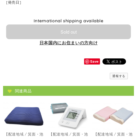
[発売日]
International shipping available
Sold out
日本国内にお住まいの方向け
Save
通報する
関連商品
【配達地域 / 箕面・池
【配達地域 / 箕面・池
【配達地域 / 箕面・池