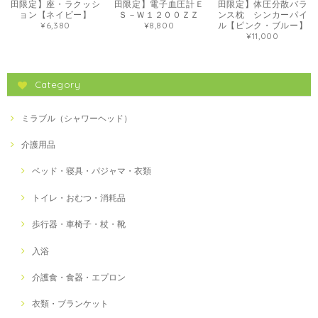
田限定】座・ラクッシ
田限定】電子血圧計Ｅ
田限定】体圧分散バラ
ョン【ネイビー】
Ｓ－Ｗ１２００ＺＺ
ンス枕 シンカーパイ
¥6,380
¥8,800
ル【ピンク・ブルー】
¥11,000
Category
ミラブル（シャワーヘッド）
介護用品
ベッド・寝具・パジャマ・衣類
トイレ・おむつ・消耗品
歩行器・車椅子・杖・靴
入浴
介護食・食器・エプロン
衣類・ブランケット