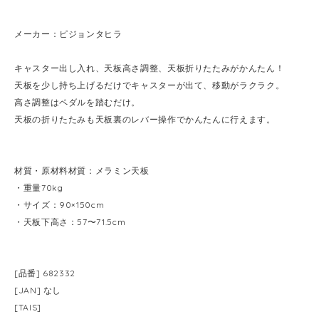
メーカー：ピジョンタヒラ
キャスター出し入れ、天板高さ調整、天板折りたたみがかんたん！
天板を少し持ち上げるだけでキャスターが出て、移動がラクラク。
高さ調整はペダルを踏むだけ。
天板の折りたたみも天板裏のレバー操作でかんたんに行えます。
材質・原材料材質：メラミン天板
・重量70kg
・サイズ：90×150cm
・天板下高さ：57〜71.5cm
[品番] 682332
[JAN] なし
[TAIS]