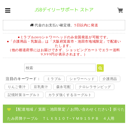
代金のお支払い確定後、
5日以内に発送
●ミラブルzeroシャワーヘッドのみ全国発送が可能です。
●「介護用品・乳製品」は「大阪府箕面市・池田市地域限定」で配達い
たします。
（他の都道府県にはお届けできず、ショッピングカートでエラー送料
9,999円が表示されます。）
注目のキーワード：
ミラブル
シャワーヘッド
介護用品
りんご青汁
豆乳青汁
森永宅配
クロレラサンビッグ
記憶対策ヨーグルト
カラダ強くするヨーグルト
【配達地域 / 箕面・池田限定 / お問い合わせください】折りた
たみ昇降テーブル ＴＬＸＳ１０Ｔ−ＹＭ９１５ＰＢ ４人用