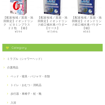
【配達地域 / 箕面・池
【配達地域 / 箕面・池
【配達地域 / 箕面・池
田限定】イオンドリン
田限定】イオンドリン
田限定】イオンドリン
ク ビタミンプラス
ク経口補水液パウダー
ク経口補水液パウダー
２２包 【箱】
【ケース】
【箱】
¥594
¥17,496
¥583
Category
ミラブル（シャワーヘッド）
介護用品
ベッド・寝具・パジャマ・衣類
トイレ・おむつ・消耗品
歩行器・車椅子・杖・靴
入浴