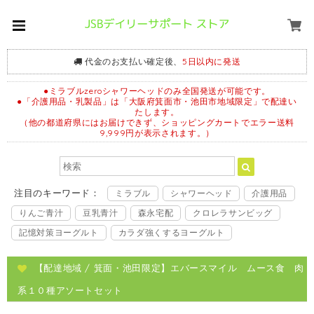
代金のお支払い確定後、
5日以内に発送
●ミラブルzeroシャワーヘッドのみ全国発送が可能です。
●「介護用品・乳製品」は「大阪府箕面市・池田市地域限定」で配達い
たします。
（他の都道府県にはお届けできず、ショッピングカートでエラー送料
9,999円が表示されます。）
注目のキーワード：
ミラブル
シャワーヘッド
介護用品
りんご青汁
豆乳青汁
森永宅配
クロレラサンビッグ
記憶対策ヨーグルト
カラダ強くするヨーグルト
【配達地域 / 箕面・池田限定】エバースマイル ムース食 肉
系１０種アソートセット